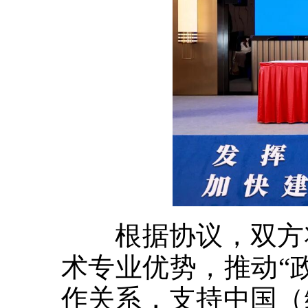
根据协议，双方将
术专业优势，推动“
作关系，支持中国（